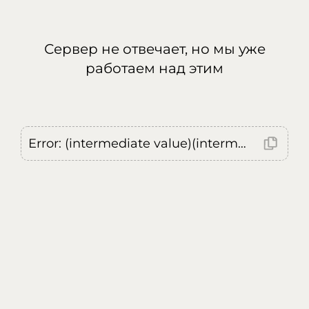
Сервер не отвечает, но мы уже
работаем над этим
Error: (intermediate value)(intermediate value)(intermediate value).replaceAll is not a function