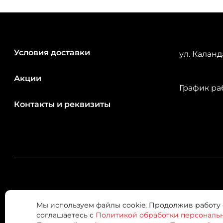
Условия доставки
ул. Каланд
Акции
График раб
Контакты и реквизиты
© 2026 Лейзи Кинг
Мы используем файлы cookie. Продолжив работу 
Доставка готовой еды в Якутске
соглашаетесь с
Политикой обработки персональ