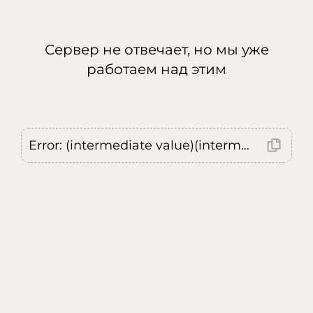
Сервер не отвечает, но мы уже
работаем над этим
Error: (intermediate value)(intermediate value)(intermediate value).replaceAll is not a function