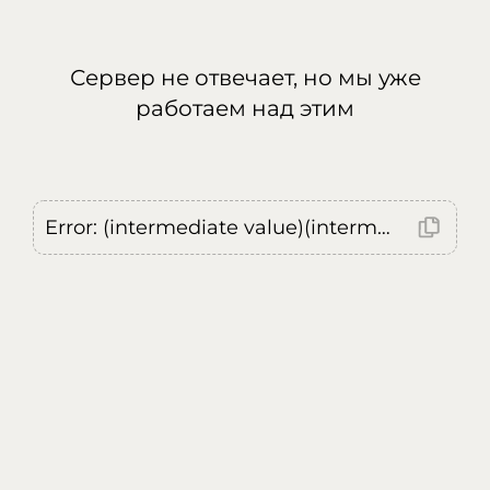
Сервер не отвечает, но мы уже
работаем над этим
Error: (intermediate value)(intermediate value)(intermediate value).replaceAll is not a function