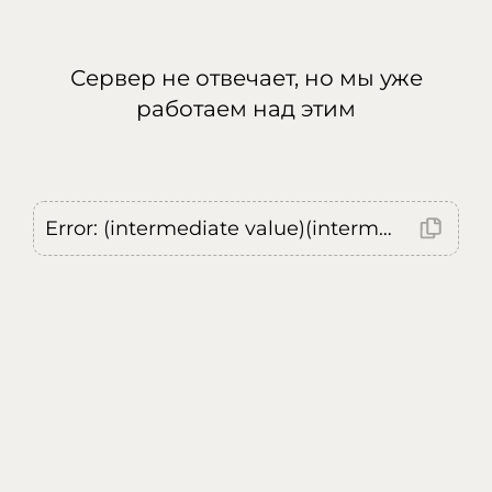
Сервер не отвечает, но мы уже
работаем над этим
Error: (intermediate value)(intermediate value)(intermediate value).replaceAll is not a function