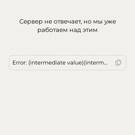
Сервер не отвечает, но мы уже
работаем над этим
Error: (intermediate value)(intermediate value)(intermediate value).replaceAll is not a function