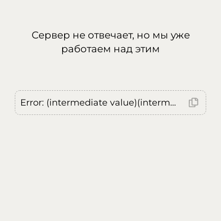
Сервер не отвечает, но мы уже
работаем над этим
Error: (intermediate value)(intermediate value)(intermediate value).replaceAll is not a function