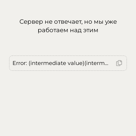
Сервер не отвечает, но мы уже
работаем над этим
Error: (intermediate value)(intermediate value)(intermediate value).replaceAll is not a function