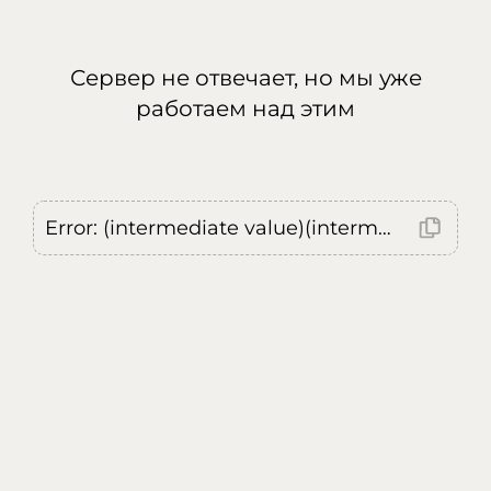
Сервер не отвечает, но мы уже
работаем над этим
Error: (intermediate value)(intermediate value)(intermediate value).replaceAll is not a function