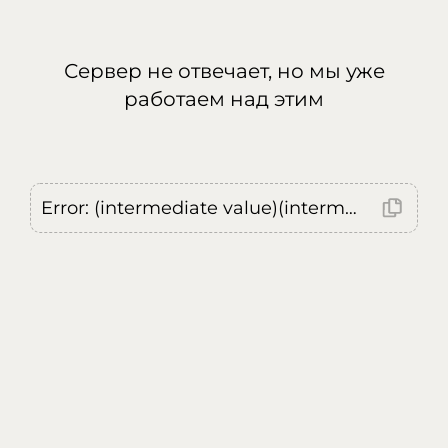
Сервер не отвечает, но мы уже
работаем над этим
Error: (intermediate value)(intermediate value)(intermediate value).replaceAll is not a function