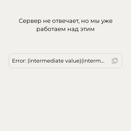
Сервер не отвечает, но мы уже
работаем над этим
Error: (intermediate value)(intermediate value)(intermediate value).replaceAll is not a function