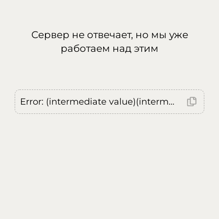
Сервер не отвечает, но мы уже
работаем над этим
Error: (intermediate value)(intermediate value)(intermediate value).replaceAll is not a function