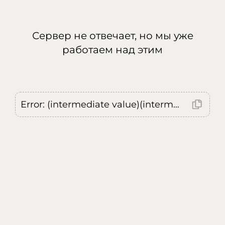
Сервер не отвечает, но мы уже
работаем над этим
Error: (intermediate value)(intermediate value)(intermediate value).replaceAll is not a function