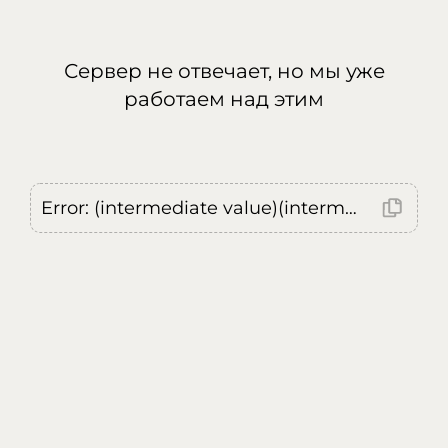
Сервер не отвечает, но мы уже
работаем над этим
Error: (intermediate value)(intermediate value)(intermediate value).replaceAll is not a function